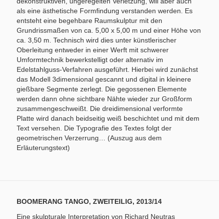
dekonstruktiven, ungeregelten Verletzung, will aber auch
als eine ästhetische Formfindung verstanden werden. Es
entsteht eine begehbare Raumskulptur mit den
Grundrissmaßen von ca. 5,00 x 5,00 m und einer Höhe von
ca. 3,50 m. Technisch wird dies unter künstlerischer
Oberleitung entweder in einer Werft mit schwerer
Umformtechnik bewerkstelligt oder alternativ im
Edelstahlguss-Verfahren ausgeführt. Hierbei wird zunächst
das Modell 3dimensional gescannt und digital in kleinere
gießbare Segmente zerlegt. Die gegossenen Elemente
werden dann ohne sichtbare Nähte wieder zur Großform
zusammengeschweißt. Die dreidimensional verformte
Platte wird danach beidseitig weiß beschichtet und mit dem
Text versehen. Die Typografie des Textes folgt der
geometrischen Verzerrung… (Auszug aus dem
Erläuterungstext)
BOOMERANG TANGO, ZWEITEILIG, 2013/14
Eine skulpturale Interpretation von Richard Neutras