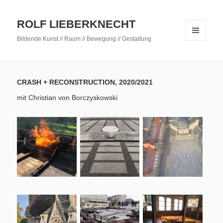
ROLF LIEBERKNECHT
Bildende Kunst // Raum // Bewegung // Gestaltung
MENÜ
UND
WIDGETS
CRASH + RECONSTRUCTION, 2020/2021
mit Christian von Borczyskowski
Foto: Rolf Lieberknecht
Foto: Dirk Hanus
Foto: Dr. Jörg Feldkamp