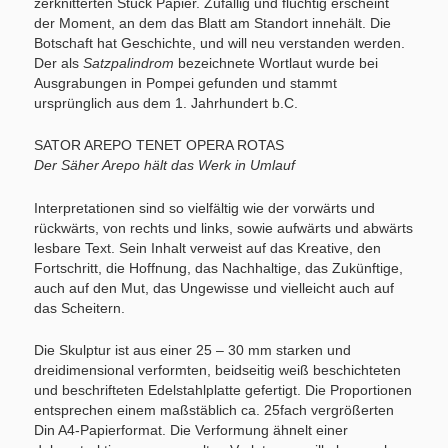
zerknitterten Stück Papier. Zufällig und flüchtig erscheint
der Moment, an dem das Blatt am Standort innehält. Die
Botschaft hat Geschichte, und will neu verstanden werden.
Der als
Satzpalindrom
bezeichnete Wortlaut wurde bei
Ausgrabungen in Pompei gefunden und stammt
ursprünglich aus dem 1. Jahrhundert b.C.
SATOR AREPO TENET OPERA ROTAS
Der Säher Arepo hält das Werk in Umlauf
Interpretationen sind so vielfältig wie der vorwärts und
rückwärts, von rechts und links, sowie aufwärts und abwärts
lesbare Text. Sein Inhalt verweist auf das Kreative, den
Fortschritt, die Hoffnung, das Nachhaltige, das Zukünftige,
auch auf den Mut, das Ungewisse und vielleicht auch auf
das Scheitern.
Die Skulptur ist aus einer 25 – 30 mm starken und
dreidimensional verformten, beidseitig weiß beschichteten
und beschrifteten Edelstahlplatte gefertigt. Die Proportionen
entsprechen einem maßstäblich ca. 25fach vergrößerten
Din A4-Papierformat. Die Verformung ähnelt einer