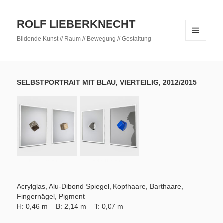
ROLF LIEBERKNECHT
Bildende Kunst // Raum // Bewegung // Gestaltung
MENÜ
UND
WIDGETS
SELBSTPORTRAIT MIT BLAU, VIERTEILIG, 2012/2015
Foto: Dirk Hanus
Foto: Dirk Hanus
Acrylglas, Alu-Dibond Spiegel, Kopfhaare, Barthaare,
Fingernägel, Pigment
H: 0,46 m – B: 2,14 m – T: 0,07 m