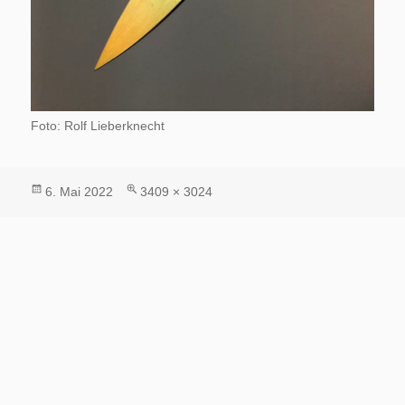
Foto: Rolf Lieberknecht
Veröffentlicht
Volle
6. Mai 2022
3409 × 3024
am
Größe