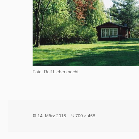
Foto: Rolf Lieberknecht
Veröffentlicht
Volle
14. März 2018
700 × 468
am
Größe