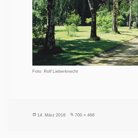
Foto: Rolf Lieberknecht
Veröffentlicht
Volle
14. März 2018
700 × 468
am
Größe