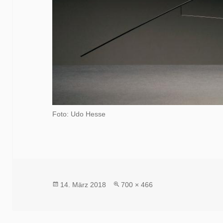
Foto: Udo Hesse
Veröffentlicht
Volle
14. März 2018
700 × 466
am
Größe