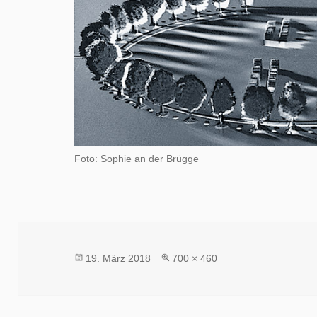
Foto: Sophie an der Brügge
Veröffentlicht
Volle
19. März 2018
700 × 460
am
Größe