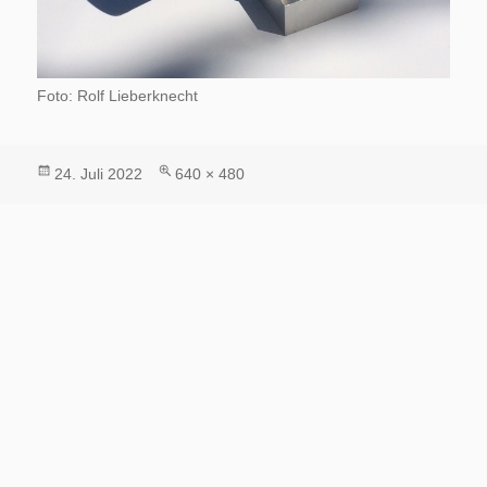
Foto: Rolf Lieberknecht
Veröffentlicht
Volle
24. Juli 2022
640 × 480
am
Größe