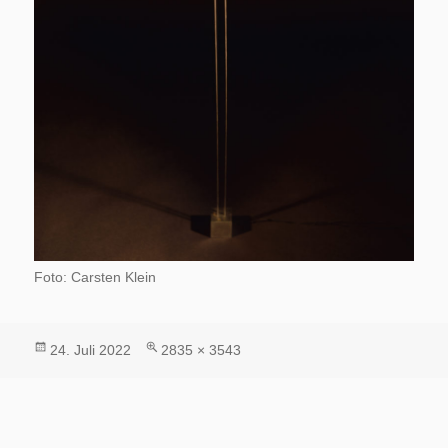
Foto: Carsten Klein
Veröffentlicht
Volle
24. Juli 2022
2835 × 3543
am
Größe