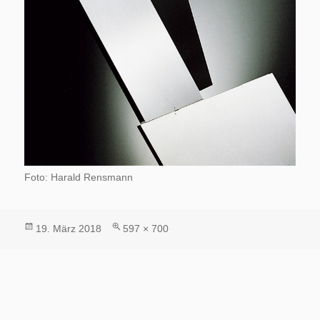
Foto: Harald Rensmann
Veröffentlicht
Volle
19. März 2018
597 × 700
am
Größe